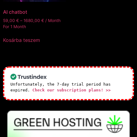
AI chatbot
59,00
€
–
1680,00
€
/ Month
For 1 Month
Kosárba teszem
Unfortunately, the 7-day trial period has
expired.
Check our subscription plans! >>