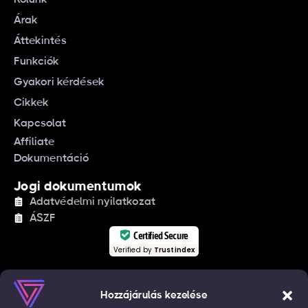
Árak
Áttekintés
Funkciók
Gyakori kérdések
Cikkek
Kapcsolat
Affiliate
Dokumentáció
Jogi dokumentumok
Adatvédelmi nyilatkozat
ÁSZF
Certified Secure
Verified by
Trustindex
Iratkozzon fel hírlevelünkre!
Értesüljön hasznos tartalmakról és újdonságainkról
Hozzájárulás kezelése