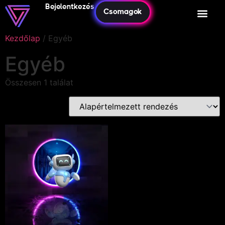
Bejelentkezés
Csomagok
Kezdőlap
/ Egyéb
Egyéb
Összesen 1 találat