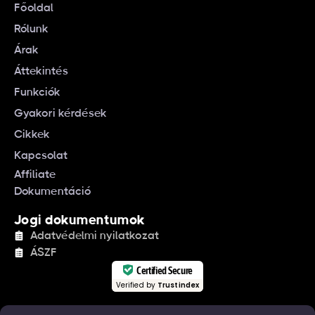
Főoldal
Rólunk
Árak
Áttekintés
Funkciók
Gyakori kérdések
Cikkek
Kapcsolat
Affiliate
Dokumentáció
Jogi dokumentumok
Adatvédelmi nyilatkozat
ÁSZF
Certified Secure
Verified by
Trustindex
Iratkozzon fel hírlevelünkre!