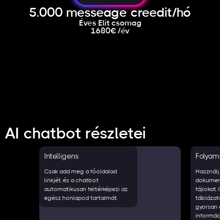
5.000 messeage creedit/hó
Éves Elit csomag
1680€ /év
AI chatbot részletei
Intelligens
Folyam
Csak add meg a főoldalad
Használj
linkjét, és a chatbot
dokumen
automatikusan feltérképezi az
fájlokat,
egész honlapod tartalmát.
táblázat
gyorsan 
informác