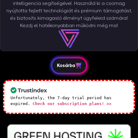
intelligencia segítségével. Használd ki a csomag
nyújtotta fejlett technológiát és prémium támogatást,
és biztosíts kimagasló élményt ügyfeleid számára!
Kezdj el hatékonyabban működni még ma!
Kosárba
Unfortunately, the 7-day trial period has
expired.
Check our subscription plans! >>