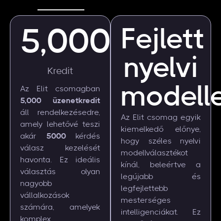
5,000
Fejlett
nyelvi
Kredit
modell
Az Elit csomagban
5,000 üzenetkredit
áll rendelkezésedre,
Az Elit csomag egyik
amely lehetővé teszi
kiemelkedő előnye,
akár
5000
kérdés
hogy széles nyelvi
válasz kezelését
modellválasztékot
havonta. Ez ideális
kínál, beleértve a
választás olyan
legújabb és
nagyobb
legfejlettebb
vállalkozások
mesterséges
számára, amelyek
intelligenciákat. Ez
komplex