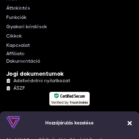
Áttekintés
Funkciók
Gyakori kérdések
Cikkek
Kapcsolat
Affiliate
Dokumentáció
Jogi dokumentumok
Adatvédelmi nyilatkozat
ÁSZF
Certified Secure
Verified by
Trustindex
Iratkozzon fel hírlevelünkre!
Értesüljön hasznos tartalmakról és újdonságainkról
Hozzájárulás kezelése