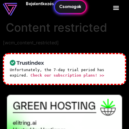
Bejelentkezés
Csomagok
Content restricted
[wcm_content_restricted]
Unfortunately, the 7-day trial period has
expired.
Check our subscription plans! >>